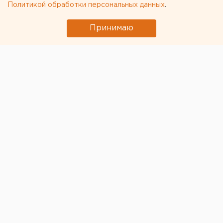
Политикой обработки персональных данных
.
Принимаю
© Фото из открытых источников
В Зауралье осудили 33-летнего жителя
Целинного
района,
который избил 80-летнюю пенсионерку и
надругался над ней. Мужчину приговорили к 8 годам
лишения свободы в колонии общего режима.
Как сообщает пресс-служба регионального
следственного управления СКР, преступление было
совершено в начале июня. Злоумышленник с