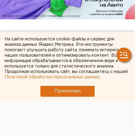
ЧИТАЙТЕ ТАКЖЕ:
На сайте используются cookie-файлы и сервис для
анализа данных Яндекс.Метрика. Эти инструменты
помогают улучшать работу сайта, понимать интересы
Китайские перевозчики потеснили
наших пользователей и оптимизировать контент. Вся
российские компании с внутреннего рынка
информация обрабатывается в обезличенном виде и
используется только для статистического анализа.
«Люди скорее останутся дома»:
Продолжая использовать сайт, вы соглашаетесь с нашей
свердловские политологи - о явке на
Политикой обработки персональных данных
.
выборах в Госдуму
Принимаю
Три беспилотника упали на логистический
центр в Свердловской области
Очевидец рассказал про атаку на склад
Wildberries в Екатеринбурге
Свердловский титановый гигант получил
крупный убыток