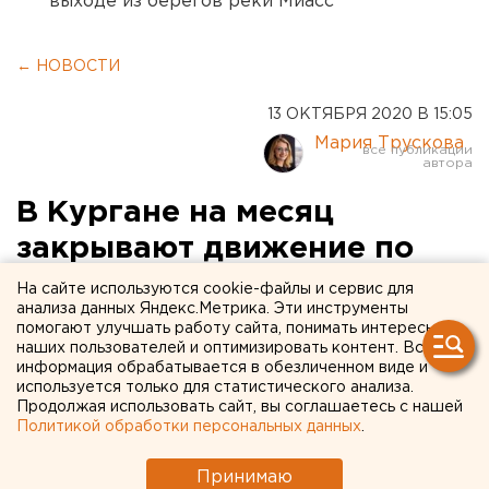
выходе из берегов реки Миасс
← НОВОСТИ
13 ОКТЯБРЯ 2020 В 15:05
Мария Трускова
В Кургане на месяц
закрывают движение по
улице Коли Мяготина
На сайте используются cookie-файлы и сервис для
анализа данных Яндекс.Метрика. Эти инструменты
помогают улучшать работу сайта, понимать интересы
наших пользователей и оптимизировать контент. Вся
информация обрабатывается в обезличенном виде и
используется только для статистического анализа.
Продолжая использовать сайт, вы соглашаетесь с нашей
Политикой обработки персональных данных
.
Принимаю