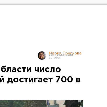
Мария Трускова
области число
й достигает 700 в