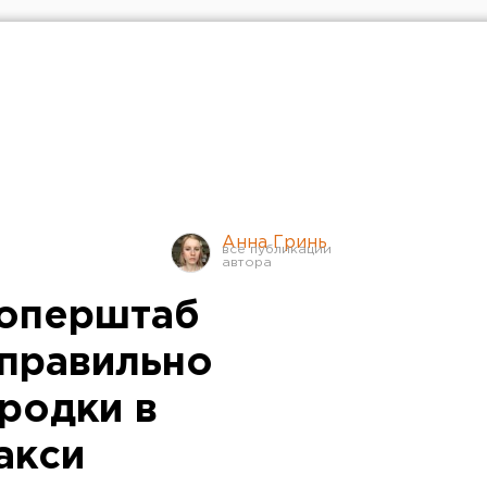
Анна Гринь
 оперштаб
 правильно
родки в
акси