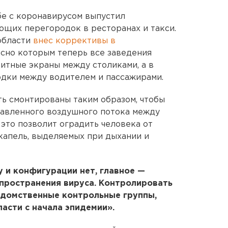
бе с коронавирусом выпустил
ющих перегородок в ресторанах и такси.
области
внес коррективы в
ласно которым теперь все заведения
итные экраны между столиками, а в
одки между водителем и пассажирами.
ь смонтированы таким образом, чтобы
равленного воздушного потока между
 это позволит оградить человека от
капель, выделяемых при дыхании и
 и конфигурации нет, главное —
спространения вируса. Контролировать
домственные контрольные группы,
асти с начала эпидемии».