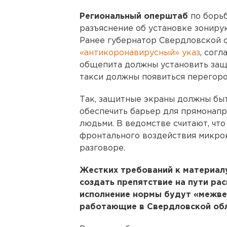
Региональный оперштаб
по борь
разъяснение об установке зониру
Ранее губернатор Свердловской 
«антикоронавирусный» указ
, сог
общепита должны установить защ
такси должны появиться перегор
Так, защитные экраны должны быт
обеспечить барьер для прямонап
людьми. В ведомстве считают, что
фронтального воздействия микро
разговоре.
Жестких требований к материалу
создать препятствие на пути ра
исполнение нормы будут «межве
работающие в Свердловской обл