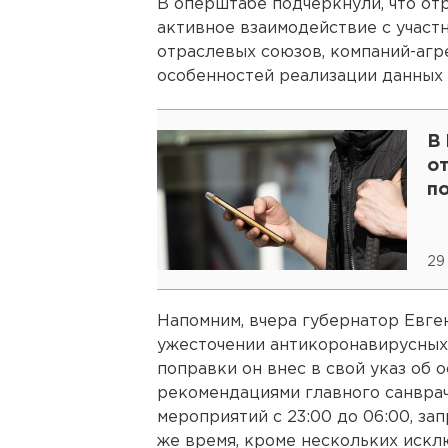
В оперштабе подчеркнули, что от
активное взаимодействие с участ
отраслевых союзов, компаний-агр
особенностей реализации данных
В
о
п
29
Напомним, вчера губернатор Евг
ужесточении антикоронавирусных
поправки он внес в свой указ об 
рекомендациями главного санврач
мероприятий с 23:00 до 06:00, з
же время, кроме нескольких искл