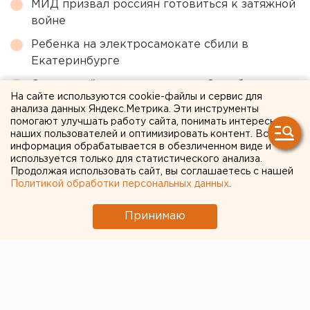
МИД призвал россиян готовиться к затяжной
войне
Ребенка на электросамокате сбили в
Екатеринбурге
Сгоревший квартал в центре Оренбурга
На сайте используются cookie-файлы и сервис для
застроят
анализа данных Яндекс.Метрика. Эти инструменты
помогают улучшать работу сайта, понимать интересы
Приложение УБРиР возобновило работу
наших пользователей и оптимизировать контент. Вся
информация обрабатывается в обезличенном виде и
Путин назначил нового командующего
используется только для статистического анализа.
войсками ЦВО
Продолжая использовать сайт, вы соглашаетесь с нашей
Политикой обработки персональных данных
.
← НОВОСТИ
Принимаю
3 НОЯБРЯ 2020 В 08:58
ЕАНовости
В России могут ужесточить