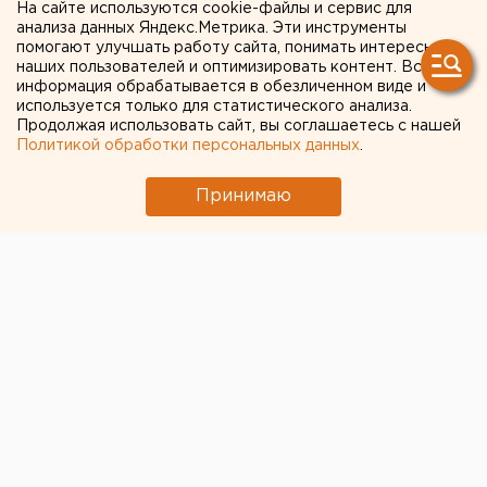
"Мурманск заменил
На сайте используются cookie-файлы и сервис для
анализа данных Яндекс.Метрика. Эти инструменты
Норвегию": туроператор —
помогают улучшать работу сайта, понимать интересы
наших пользователей и оптимизировать контент. Вся
о способах выживания в
информация обрабатывается в обезличенном виде и
используется только для статистического анализа.
кризис
Продолжая использовать сайт, вы соглашаетесь с нашей
Политикой обработки персональных данных
.
Принимаю