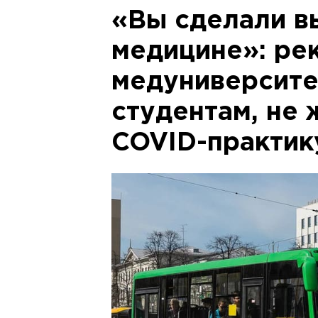
«Вы сделали в
медицине»: ре
медуниверсите
студентам, не
COVID-практик