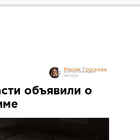
Мария Трускова
асти объявили о
име