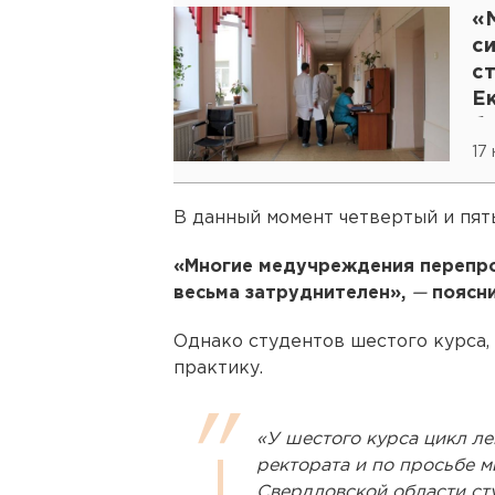
«
си
с
Е
бо
17
В данный момент четвертый и пят
«Многие медучреждения перепро
весьма затруднителен»,
—
поясни
Однако студентов шестого курса,
практику.
«У шестого курса цикл л
ректората и по просьбе 
Свердловской области ст