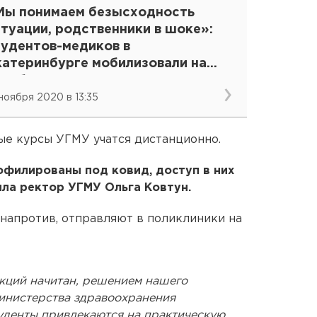
Мы понимаем безысходность
туации, родственники в шоке»:
тудентов-медиков в
катеринбурге мобилизовали на
рьбу с COVID-19
 ноября 2020 в 13:35
ые курсы УГМУ учатся дистанционно.
филированы под ковид, доступ в них
ла ректор УГМУ Ольга Ковтун.
 напротив, отправляют в поликлиники на
екций начитан, решением нашего
министерства здравоохранения
уденты привлекаются на практическую