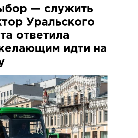
ыбор — служить
ктор Уральского
та ответила
 желающим идти на
у