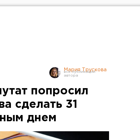
Мария Трускова
путат попросил
а сделать 31
дным днем