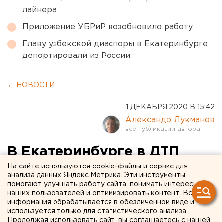
лайнера
Приложение УБРиР возобновило работу
Главу узбекской диаспоры в Екатеринбурге
депортировали из России
← НОВОСТИ
1 ДЕКАБРЯ 2020 В 15:42
Александр Лукманов
В Екатеринбурге в ДТП
возле гостиницы «Рамада»
На сайте используются cookie-файлы и сервис для
анализа данных Яндекс.Метрика. Эти инструменты
погибли женщина и
помогают улучшать работу сайта, понимать интересы
наших пользователей и оптимизировать контент. Вся
ребенок
информация обрабатывается в обезличенном виде и
используется только для статистического анализа.
Продолжая использовать сайт, вы соглашаетесь с нашей