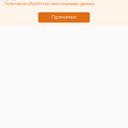
Политикой обработки персональных данных
.
Принимаю
В ДТП на Кольцовском тракте погибли два
человека, еще пятеро получили серьезные травмы.
«В районе гостиницы «Рамада» водитель
Volkswagen Polo по неизвестной пока причине не
справился с управлением и вылетел в кювет. В