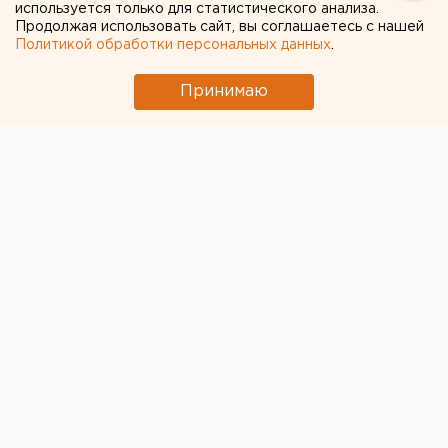
используется только для статистического анализа.
Продолжая использовать сайт, вы соглашаетесь с нашей
Политикой обработки персональных данных
.
Принимаю
© Пресс-служба МегаФона
Екатеринбург вошел в топ-10 городов по
интересу
к распродажам
. Таковы итоги
«черной пятницы»
,
состоявшейся на минувшей неделе.
С 11 по 12 ноября мобильный интернет-трафик в
онлайн-магазинах вырос в два раза по сравнению с