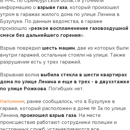
В МЧС по Оренбургской области уточнили
информацию о
взрыве газа
, который произошел
утром в гаражах жилого дома по улице Ленина в
Бузулуке. По данным ведомства, в гараже
произошло «
резкое воспламенение газовоздушной
смеси без дальнейшего горения
».
Взрыв повредил
шесть машин
, две из которых были
внутри гаражей, остальные стояли на улице. Также
разрушения есть у трех гаражей.
Взрывная волна
выбила стекла в шести квартирах
дома по улице Ленина и еще в трех - в двухэтажке
по улице Рожкова
. Погибших нет.
Напомним
, ранее сообщалось, что в Бузулуке в
гараже, который расположен в доме № 3а по улице
Ленина,
произошел взрыв газа
. На месте
происшествия работают сотрудники полиции и
экстренных служб, устанавливаются все