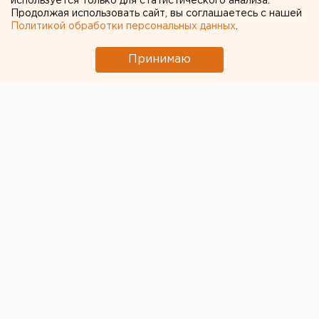
используется только для статистического анализа.
Продолжая использовать сайт, вы соглашаетесь с нашей
Политикой обработки персональных данных
.
Принимаю
© Пресс-служба УГМК
«Электрокабель» Кольчугинский завод»
(входит в
«Холдинг Кабельный Альянс», объединивший
кабельные активы УГМК) внедрил компьютерную