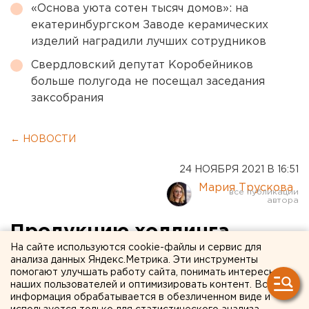
«Основа уюта сотен тысяч домов»: на
екатеринбургском Заводе керамических
изделий наградили лучших сотрудников
Свердловский депутат Коробейников
больше полугода не посещал заседания
заксобрания
← НОВОСТИ
24 НОЯБРЯ 2021 В 16:51
Мария Трускова
Продукцию холдинга
На сайте используются cookie-файлы и сервис для
«Кабельный Альянс»
анализа данных Яндекс.Метрика. Эти инструменты
помогают улучшать работу сайта, понимать интересы
проконтролирует умная
наших пользователей и оптимизировать контент. Вся
система машинного зрения
информация обрабатывается в обезличенном виде и