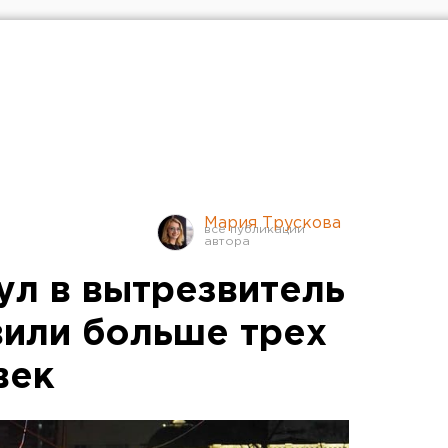
Мария Трускова
ул в вытрезвитель
вили больше трех
век