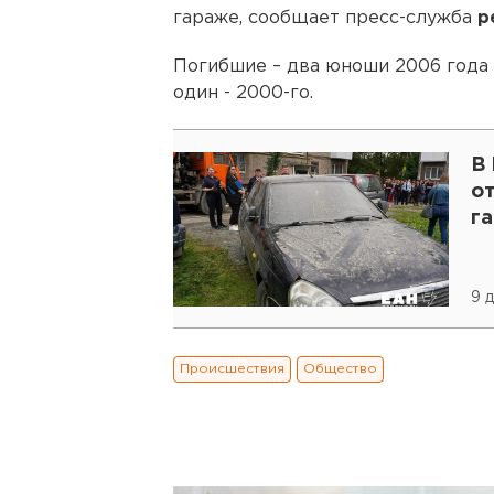
гараже, сообщает пресс-служба
р
Погибшие – два юноши 2006 года 
один - 2000-го.
В
о
га
9 
Происшествия
Общество