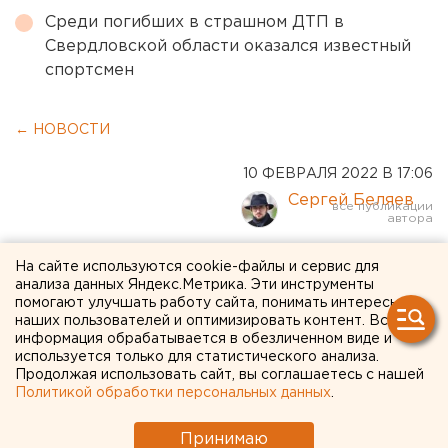
Среди погибших в страшном ДТП в
Свердловской области оказался известный
спортсмен
← НОВОСТИ
10 ФЕВРАЛЯ 2022 В 17:06
Сергей Беляев
Созвучно хеви-металу и
На сайте используются cookie-файлы и сервис для
анализа данных Яндекс.Метрика. Эти инструменты
горам: в Екатеринбурге
помогают улучшать работу сайта, понимать интересы
наших пользователей и оптимизировать контент. Вся
подобрали имя для
информация обрабатывается в обезличенном виде и
используется только для статистического анализа.
креативного кластера на
Продолжая использовать сайт, вы соглашаетесь с нашей
Вайнера
Политикой обработки персональных данных
.
Принимаю