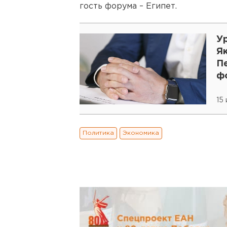
гость форума – Египет.
У
Я
П
ф
15 
Политика
Экономика