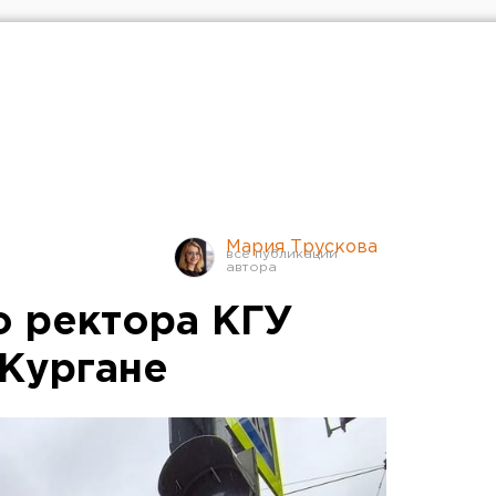
Мария Трускова
о ректора КГУ
 Кургане