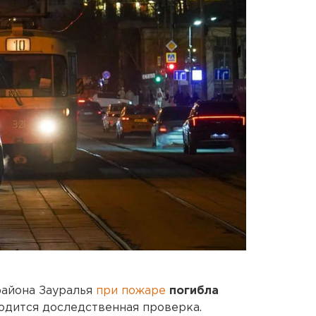
района Зауралья
при пожаре
погибла
одится доследственная проверка.