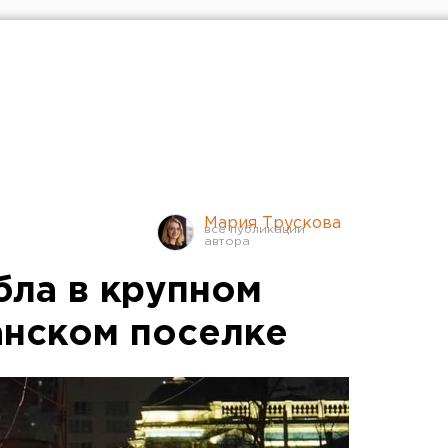
Мария Трускова
ла в крупном
анском поселке