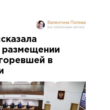
Валентина Попова
сказала
 размещении
горевшей в
и