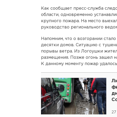
Как сообщает пресс-служба след
области, одновременно устанавли
крупного пожара. На место выеха
руководство регионального ведом
Напомним, что о возгорании стало
десятки домов. Ситуацию с тушен
порывы ветра. Из Логоушки жите
размещения. Позже огонь зашел н
К данному моменту пожар удалось
Л
фи
д
С
27