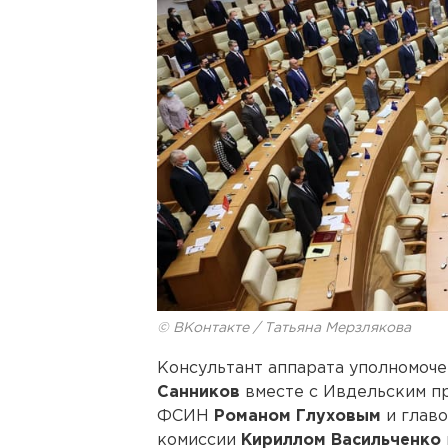
© ВКонтакте / Татьяна Мерзлякова
Консультант аппарата уполномоче
Санников
вместе с Ивдельским п
ФСИН
Романом Глуховым
и глав
комиссии
Кириллом Васильченко