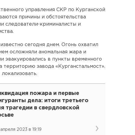
ственного управления СКР по Курганской
ваются причины и обстоятельства
ли следователи-криминалисты и
ства.
 известно сегодня днем. Огонь охватил
ием осложняли аномальная жара и
ли эвакуировались в пункты временного
а территорию завода «Курганстальмост».
 локализовать.
иквидация пожара и первые
гуранты дела: итоги третьего
ня трагедии в свердловской
осьве
 апреля 2023 в 19:19