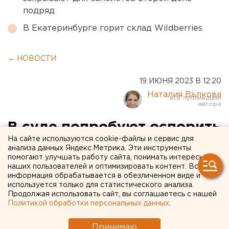
подряд
В Екатеринбурге горит склад Wildberries
← НОВОСТИ
19 ИЮНЯ 2023 В 12:20
Наталия Вълкова
В суде попробуют оспорить
На сайте используются cookie-файлы и сервис для
решение о взыскании
анализа данных Яндекс.Метрика. Эти инструменты
помогают улучшать работу сайта, понимать интересы
миллионов с семьи экс-
наших пользователей и оптимизировать контент. Вся
главы Оренбурга. ДАТА
информация обрабатывается в обезличенном виде и
используется только для статистического анализа.
Продолжая использовать сайт, вы соглашаетесь с нашей
Политикой обработки персональных данных
.
Принимаю