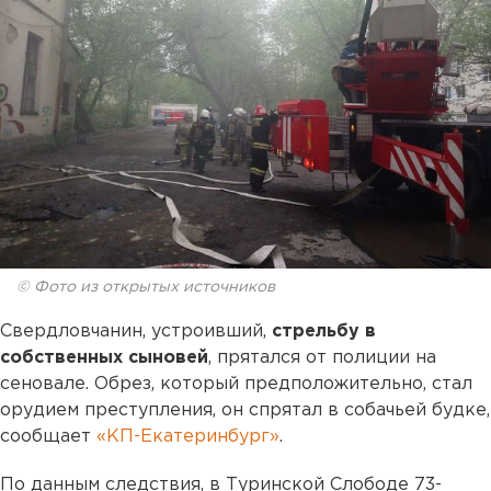
© Фото из открытых источников
Свердловчанин, устроивший,
стрельбу в
собственных сыновей
, прятался от полиции на
сеновале. Обрез, который предположительно, стал
орудием преступления, он спрятал в собачьей будке,
сообщает
«КП-Екатеринбург»
.
По данным следствия, в Туринской Слободе 73-