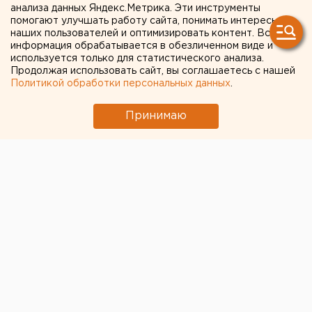
анализа данных Яндекс.Метрика. Эти инструменты
авиарейсы запустят из
помогают улучшать работу сайта, понимать интересы
наших пользователей и оптимизировать контент. Вся
Горно-Алтайска в Оренбург
информация обрабатывается в обезличенном виде и
используется только для статистического анализа.
Продолжая использовать сайт, вы соглашаетесь с нашей
Билеты со скидкой будут доступны
Политикой обработки персональных данных
.
определенным категориям пассажиров.
Принимаю