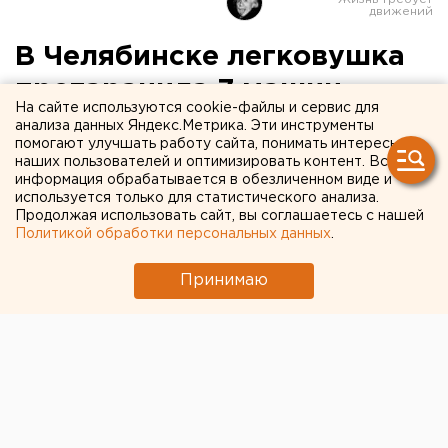
В Челябинске легковушка
протаранила 7 машин,
На сайте используются cookie-файлы и сервис для
врезалась в дом и
анализа данных Яндекс.Метрика. Эти инструменты
помогают улучшать работу сайта, понимать интересы
мусорные баки
наших пользователей и оптимизировать контент. Вся
информация обрабатывается в обезличенном виде и
используется только для статистического анализа.
Водитель иномарки был пьян.
Продолжая использовать сайт, вы соглашаетесь с нашей
Политикой обработки персональных данных
.
Масштабное ДТП устроил пьяный челябинец на
Daewoo Nexia во дворе дома на улице Шота
Принимаю
Руставели. Инцидент произошел днем 5 апреля,
сообщили агентству ЕАН в пресс-службе ГУ МВД
России по Челябинской области.
Сначала «пьяная» иномарка протаранила 6
припаркованных автомобилей, затем въехала в
соседний двор и там «ударила» еще одну машину,