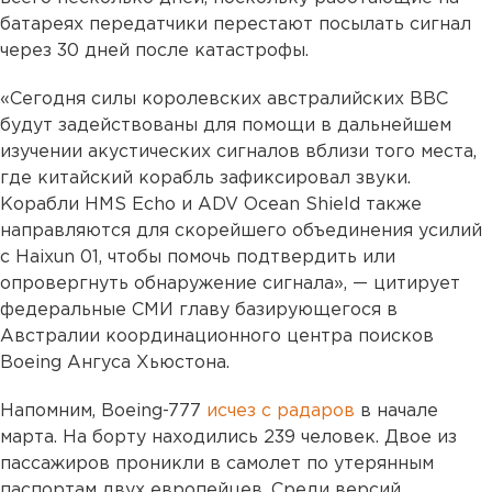
батареях передатчики перестают посылать сигнал
через 30 дней после катастрофы.
«Сегодня силы королевских австралийских ВВС
будут задействованы для помощи в дальнейшем
изучении акустических сигналов вблизи того места,
где китайский корабль зафиксировал звуки.
Корабли HMS Echo и ADV Ocean Shield также
направляются для скорейшего объединения усилий
с Haixun 01, чтобы помочь подтвердить или
опровергнуть обнаружение сигнала», — цитирует
федеральные СМИ главу базирующегося в
Австралии координационного центра поисков
Boeing Ангуса Хьюстона.
Напомним, Boeing-777
исчез с радаров
в начале
марта. На борту находились 239 человек. Двое из
пассажиров проникли в самолет по утерянным
паспортам двух европейцев. Среди версий