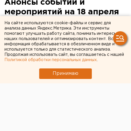
Анонсы событий и
мероприятий на 18 апреля
На сайте используются cookie-файлы и сервис для
Анонсы событий и мероприятий в Екатеринбурге
анализа данных Яндекс.Метрика. Эти инструменты
и Свердловской области на 18 апреля.
помогают улучшать работу сайта, понимать интересы
наших пользователей и оптимизировать контент. Вся
информация обрабатывается в обезличенном виде и
В 10:00 в конференц-зале Дома правительства
используется только для статистического анализа.
(Октябрьская площадь, 1) первый заместитель
Продолжая использовать сайт, вы соглашаетесь с нашей
председателя правительства Свердловской области
Политикой обработки персональных данных
.
Владимир Власов проведет расширенное заседание
Принимаю
областной межведомственной оздоровительной
комиссии «О задачах по проведению детской
оздоровительной кампании в 2014 году». В ходе
заседания выступят: министр образования региона
Юрий Биктуганов, замминистра социальной
политики области Валерий Бойко, начальник отдела
организации медицинской помощи матерям и детям
областного минздрава Светлана Татарева.
В 11:00 в Кировграде (улица Калинина, 2)