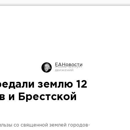
ЕАНовости
едали землю 12
в и Брестской
ильзы со священной землей городов-