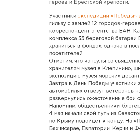
героев и Брестской крепости.
Участники
экспедиции «Победы
»
гильзу с землей 12 городов-герое
корреспондент агентства ЕАН. Ка
комплекса 35 береговой батареи 
храниться в фондах, однако в по
посетителей.
Отметим, что капсулы со священн
хранителям музея в Клепинино, шк
экспозицию музея морских десант
Завтра в День Победы участники 
автомобилях отвезут ветеранов на
развернулись ожесточенные бои 
Напомним, общественники, блогер
4 мая начали свой путь из Севаст
по Крыму подойдет к концу. На «
Бахчисарае, Евпатории, Керчи и 