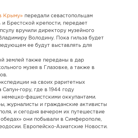
в Крыму»
передали севастопольцам
в и Брестской крепости, передает
псулу вручили директору музейного
Владимиру Володину. Пока гильза будет
следующем ее будут выставлять для
ой землей также переданы в дар
ольного музея в Глазовке, а также в
ов.
экспедиции на своих раритетных
 Сапун-гору, где в 1944 году
с немецко-фашистскими оккупантами.
ы, журналисты и гражданские активисты
ополя, и сегодня вечером их путешествие
Победах» они побывали в Симферополе,
Феодосии. Европейско-Азиатские Новости.