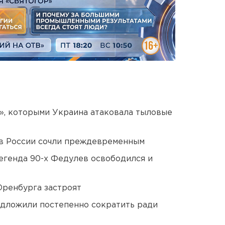
», которыми Украина атаковала тыловые
в России сочли преждевременным
егенда 90-х Федулев освободился и
Оренбурга застроят
едложили постепенно сократить ради