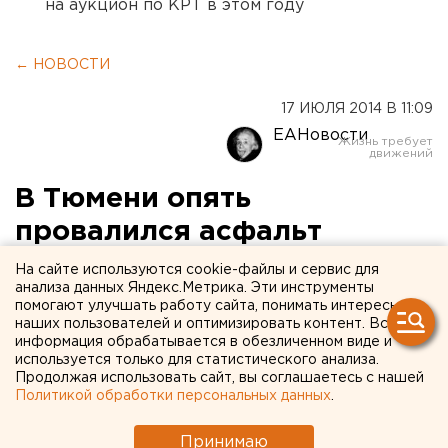
на аукцион по КРТ в этом году
← НОВОСТИ
17 ИЮЛЯ 2014 В 11:09
ЕАНовости
В Тюмени опять
провалился асфальт
На сайте используются cookie-файлы и сервис для
В покрытии у технопарка зияет 4-метровая дыра.
анализа данных Яндекс.Метрика. Эти инструменты
помогают улучшать работу сайта, понимать интересы
Накануне вечером в Тюмени на улице Республики у
наших пользователей и оптимизировать контент. Вся
информация обрабатывается в обезличенном виде и
въезда на парковку технопарка провалился асфальт,
используется только для статистического анализа.
передает корреспондент агентства ЕАН со ссылкой
Продолжая использовать сайт, вы соглашаетесь с нашей
на ГИБДД региона. Причины дорожного ЧП пока
Политикой обработки персональных данных
.
выясняются.
Принимаю
Чтобы избежать ДТП и восстановить полотно,