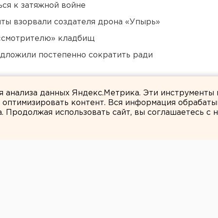
ся к затяжной войне
ты взорвали создателя дрона «Упырь»
 «смотрителю» кладбищ
едложили постепенно сократить ради
али о борьбе с желтой водой
ля анализа данных Яндекс.Метрика. Эти инструменты
и оптимизировать контент. Вся информация обрабаты
а. Продолжая использовать сайт, вы соглашаетесь с
ЕАНовости
тартует процесс
пповом