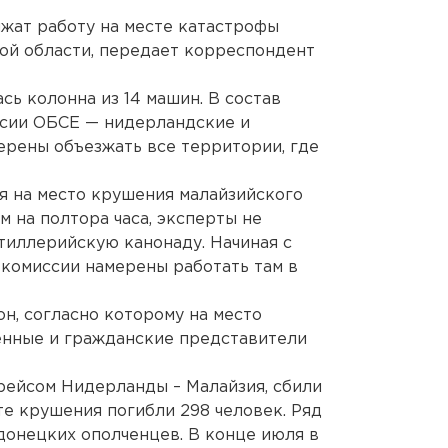
ат работу на месте катастрофы
ой области, передает корреспондент
ь колонна из 14 машин. В состав
сии ОБСЕ — нидерландские и
ерены объезжать все территории, где
я на место крушения малайзийского
ем на полтора часа, эксперты не
тиллерийскую канонаду. Начиная с
комиссии намерены работать там в
н, согласно которому на место
енные и гражданские представители
рейсом Нидерланды – Малайзия, сбили
те крушения погибли 298 человек. Ряд
донецких ополченцев. В конце июля в