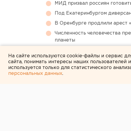
МИД призвал россиян готовить
Под Екатеринбургом диверсан
В Оренбурге продлили арест
Численность человечества пр
планеты
Власти Екатеринбурга рассказ
На сайте используются cookie-файлы и сервис д
сайта, понимать интересы наших пользователей 
используется только для статистического анализ
персональных данных
.
← НОВОСТИ
1 АВГУСТА 2014 В 14:08
В Кудымкаре с
по делу о гру