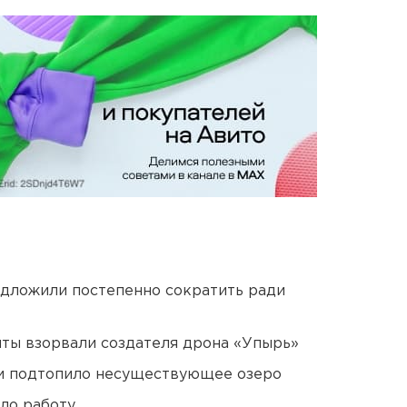
едложили постепенно сократить ради
ты взорвали создателя дрона «Упырь»
ти подтопило несуществующее озеро
ло работу