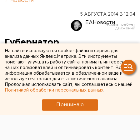
← НОВОСТИ
5 АВГУСТА 2014 В 12:04
ЕАНовости
Губернатор
перераспределил
На сайте используются cookie-файлы и сервис для
анализа данных Яндекс.Метрика. Эти инструменты
полномочия свердловских
помогают улучшать работу сайта, понимать интересы
наших пользователей и оптимизировать контент. Вся
вице-премьеров
информация обрабатывается в обезличенном виде и
используется только для статистического анализа.
Продолжая использовать сайт, вы соглашаетесь с нашей
Влияние Сергея Зырянова в правительстве
Политикой обработки персональных данных
.
значительно снизилось.
Принимаю
Губернатор Свердловской области Евгений
Куйвашев провел
ожидаемую правительственную
реформу
. Изменения в основном коснулись постов
заместителей руководителей кабмина, сообщили
агентству ЕАН в департаменте информационной