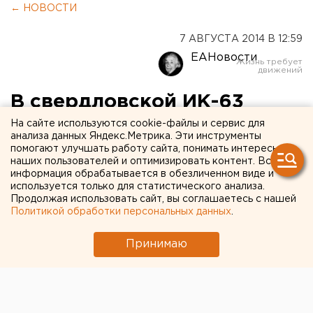
← НОВОСТИ
7 АВГУСТА 2014 В 12:59
ЕАНовости
В свердловской ИК-63
издеваются над
На сайте используются cookie-файлы и сервис для
анализа данных Яндекс.Метрика. Эти инструменты
заключенными:
помогают улучшать работу сайта, понимать интересы
наших пользователей и оптимизировать контент. Вся
общественники объявили
информация обрабатывается в обезличенном виде и
используется только для статистического анализа.
голодовку
Продолжая использовать сайт, вы соглашаетесь с нашей
Политикой обработки персональных данных
.
ГУФСИН называет все обвинения наблюдателей
Принимаю
надуманными.
Члены общественной наблюдательной комиссии
Свердловской области объявили голодовку.
Поводом для акции протеста стали бесчинства в