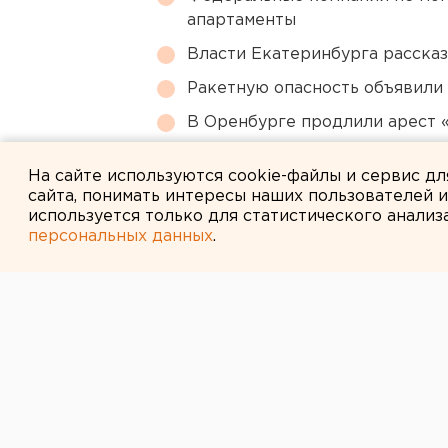
апартаменты
Власти Екатеринбурга рассказ
Ракетную опасность объявили
В Оренбурге продлили арест
Челябинцев предупредили о в
На сайте используются cookie-файлы и сервис д
сайта, понимать интересы наших пользователей 
используется только для статистического анализ
персональных данных
.
← НОВОСТИ
11 АВГУСТА 2014 В 11:58
На Свердловск
обрушатся гро