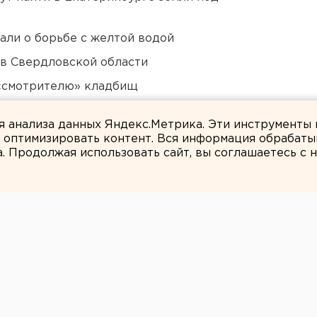
али о борьбе с желтой водой
 в Свердловской области
 «смотрителю» кладбищ
озможном выходе из берегов реки Миасс
ля анализа данных Яндекс.Метрика. Эти инструменты
и оптимизировать контент. Вся информация обрабаты
а. Продолжая использовать сайт, вы соглашаетесь с
ЕАНовости
ую область
зы и град