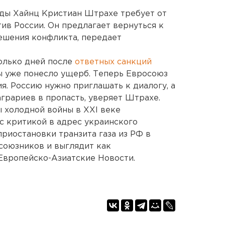
ды Хайнц Кристиан Штрахе требует от
ив России. Он предлагает вернуться к
ешения конфликта, передает
колько дней после
ответных санкций
ы уже понесло ущерб. Теперь Евросоюз
я. Россию нужно приглашать к диалогу, а
аграриев в пропасть, уверяет Штрахе.
ы холодной войны в XXI веке
с критикой в адрес украинского
 приостановки транзита газа из РФ в
союзников и выглядит как
Европейско-Азиатские Новости.