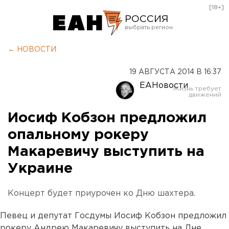
[18+]
РОССИЯ
Екатеринбург
← НОВОСТИ
Челябинск
19 АВГУСТА 2014 В 16:37
Курган
ЕАНовости
Оренбург
Иосиф Кобзон предложил
опальному рокеру
Макаревичу выступить на
Украине
Концерт будет приурочен ко Дню шахтера.
Певец и депутат Госдумы Иосиф Кобзон предложил
рокеру Андрею Макаревичу выступить на Дне