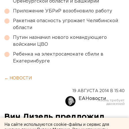
Оренбургской области и Башкирии
Приложение УБРиР возобновило работу
Ракетная опасность угрожает Челябинской
области
Путин назначил нового командующего
войсками ЦВО
Ребенка на электросамокате сбили в
Екатеринбурге
← НОВОСТИ
19 АВГУСТА 2014 В 15:40
ЕАНовости
Вин Дизель предложил
Владимиру Путину
На сайте используются cookie-файлы и сервис для