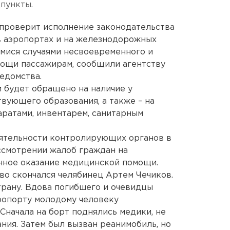
дпункты.
 проверит исполнение законодательства
в аэропортах и на железнодорожных
имися случаями несвоевременного и
мощи пассажирам, сообщили агентству
едомства.
 будет обращено на наличие у
вующего образования, а также – на
ратами, инвентарем, санитарным
еятельности контролирующих органов в
ассмотрении жалоб граждан на
нное оказание медицинской помощи.
ево скончался челябинец Артем Чечиков.
трану. Вдова погибшего и очевидцы
ропорту молодому человеку
Сначала на борт поднялись медики, не
ия. Затем был вызван реанимобиль, но