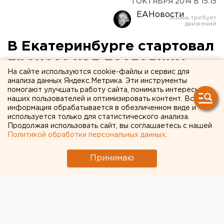
1 ОКТЯБРЯ 2014 В 15:15
ЕАНовости
В Екатеринбурге стартовал
процесс над последним
На сайте используются cookie-файлы и сервис для
скинхедом из группировки
анализа данных Яндекс.Метрика. Эти инструменты
помогают улучшать работу сайта, понимать интересы
«Фольксштурм»
наших пользователей и оптимизировать контент. Вся
информация обрабатывается в обезличенном виде и
используется только для статистического анализа.
На скамью подсудимых сел беглец, пойманный в
Продолжая использовать сайт, вы соглашаетесь с нашей
Питере.
Политикой обработки персональных данных
.
Сегодня, 1 октября, в Свердловском областном суде
Принимаю
начался процесс над последним участником
экстремисткой группировки
«Фольксштурм»
26-
летним Ильей Дороховым, сообщили агентству ЕАН
в пресс-службе следственного управления СКР по
Свердловской области.