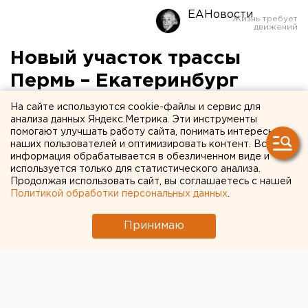
ЕАНовости
Новый участок трассы
Пермь – Екатеринбург
откроют в эти выходные
На сайте используются cookie-файлы и сервис для
анализа данных Яндекс.Метрика. Эти инструменты
помогают улучшать работу сайта, понимать интересы
В мероприятии примут участие полпред
наших пользователей и оптимизировать контент. Вся
президента в ПФО Михаил Бабич и министр
информация обрабатывается в обезличенном виде и
транспорта РФ Максим Соколов.
используется только для статистического анализа.
Продолжая использовать сайт, вы соглашаетесь с нашей
Политикой обработки персональных данных
.
В Прикамье в грядущие выходные будет открыт 8-
километровый участок федеральной трассы Пермь –
Принимаю
Екатеринбург, передает корреспондент агентства
ЕАН. На мероприятии ожидается присутствие
полпреда президента в ПФО Михаила Бабича и
главы минтранса РФ Максима Соколова.
Напомним, реконструкция участка от Лобаново до