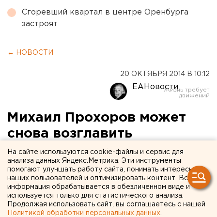
Сгоревший квартал в центре Оренбурга
застроят
← НОВОСТИ
20 ОКТЯБРЯ 2014 В 10:12
ЕАНовости
Михаил Прохоров может
снова возглавить
«Гражданскую платформу»
На сайте используются cookie-файлы и сервис для
анализа данных Яндекс.Метрика. Эти инструменты
помогают улучшать работу сайта, понимать интересы
Миллиардер намерен вернуться в большую
наших пользователей и оптимизировать контент. Вся
политику.
информация обрабатывается в обезличенном виде и
используется только для статистического анализа.
Продолжая использовать сайт, вы соглашаетесь с нашей
Миллиардер Михаил Прохоров может вновь
Политикой обработки персональных данных
.