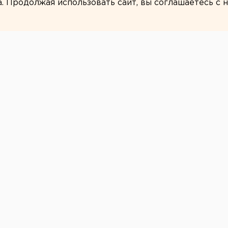
а. Продолжая использовать сайт, вы соглашаетесь с
ЕАНовости
а сменил
ин
» возглавит совет директоров клуба.
футбольного клуба «Урал»
избрали
лера на этом посту сменил вице-
н
, передает корреспондент агентства
 выдвинул на голосование глава
 управлению госимуществом подписало