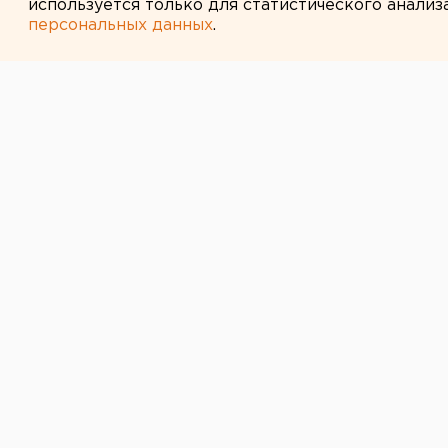
используется только для статистического анализ
персональных данных
.
← НОВОСТИ
20 ОКТЯБРЯ 2014 В 16:40
Дениса Паслер
Александр Лев
Бывший вице-президент ФК «Урал
На заседании совета директоров
нового председателя. Дениса Пас
президент клуба
Александр Леви
ЕАН.
Отметим, что кандидатуру Левина
свердловского кабмина.
Минувшим летом министерство по