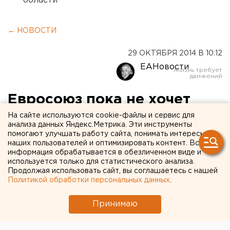
области
← НОВОСТИ
29 ОКТЯБРЯ 2014 В 10:12
ЕАНовости
Евросоюз пока не хочет
смягчать антироссийские
На сайте используются cookie-файлы и сервис для
анализа данных Яндекс.Метрика. Эти инструменты
санкции
помогают улучшать работу сайта, понимать интересы
наших пользователей и оптимизировать контент. Вся
информация обрабатывается в обезличенном виде и
ЕС не видит причин отказываться от санкций в
используется только для статистического анализа.
отношении России.
Продолжая использовать сайт, вы соглашаетесь с нашей
Политикой обработки персональных данных
.
Постпреды стран Евросоюза в ходе встречи
Принимаю
заявили, что не видят причин отменять
санкции
против России
, передает корреспондент агентства