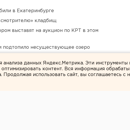
били в Екатеринбурге
 «смотрителю» кладбищ
ором выставят на аукцион по КРТ в этом
ти подтопило несуществующее озеро
дующего войсками ЦВО
ля анализа данных Яндекс.Метрика. Эти инструменты
и оптимизировать контент. Вся информация обрабаты
а. Продолжая использовать сайт, вы соглашаетесь с
ЕАНовости
рист получил 4