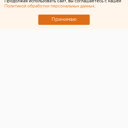
Продолжая использовать сайт, вы соглашаетесь с нашей
Политикой обработки персональных данных
.
Завтра, 26 ноября, в 19:30 в екатеринбургской
галерее уличного искусства «Свитер» откроется
Принимаю
выставка «Опыты вандализма», сообщили агентству
ЕАН организаторы.
Гостям галереи представят семь арт-объектов со
всего мира. Горожане смогут понять, в чем состоит
различие между настоящим вандализмом и
творчеством уличных художников, и узнать, как
люди относятся к
стрит-арту
.
Посетить выставку можно с 25 ноября по 1 декабря
по адресу улица Пушкина, 12. Европейско-Азиатские
Новости.
Общество