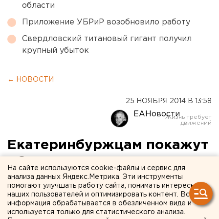
области
Приложение УБРиР возобновило работу
Свердловский титановый гигант получил
крупный убыток
← НОВОСТИ
25 НОЯБРЯ 2014 В 13:58
ЕАНовости
Екатеринбуржцам покажут
«Опыты вандализма» в
На сайте используются cookie-файлы и сервис для
«Свитере»
анализа данных Яндекс.Метрика. Эти инструменты
помогают улучшать работу сайта, понимать интересы
наших пользователей и оптимизировать контент. Вся
В галерее уличного искусства представят семь
информация обрабатывается в обезличенном виде и
арт-объектов со всего мира.
используется только для статистического анализа.