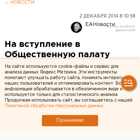
← НОВОСТИ
2 ДЕКАБРЯ 2014 В 10:58
ЕАНовости
На вступление в
Общественную палату
Екатеринбурга претендуют
На сайте используются cookie-файлы и сервис для
анализа данных Яндекс.Метрика. Эти инструменты
38 человек
помогают улучшать работу сайта, понимать интересы
наших пользователей и оптимизировать контент. Вся
информация обрабатывается в обезличенном виде и
Набор кандидатов в Общественную палату
используется только для статистического анализа.
Екатеринбурга завершен.
Продолжая использовать сайт, вы соглашаетесь с нашей
Политикой обработки персональных данных
.
Закончен прием документов на вступление в
Общественную палату уральской столицы. С
Принимаю
соответствующими заявлениями обратились 38
человек, сообщили агентству ЕАН в пресс-службе