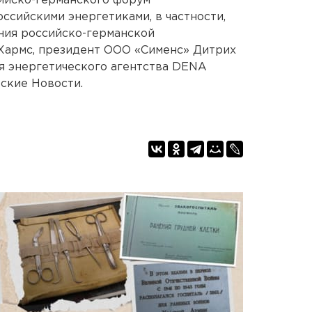
сийско-германского форум
ссийскими энергетиками, в частности,
ния российско-германской
Хармс, президент ООО «Сименс» Дитрих
я энергетического агентства DENA
ские Новости.