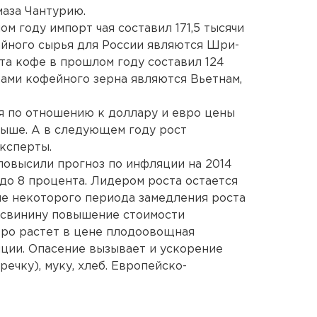
маза Чантурию.
м году импорт чая составил 171,5 тысячи
айного сырья для России являются Шри-
та кофе в прошлом году составил 124
ами кофейного зерна являются Вьетнам,
ля по отношению к доллару и евро цены
 выше. А в следующем году рост
ксперты.
повысили прогноз по инфляции на 2014
– до 8 процента. Лидером роста остается
е некоторого периода замедления роста
а свинину повышение стоимости
тро растет в цене плодоовощная
ции. Опасение вызывает и ускорение
речку), муку, хлеб. Европейско-