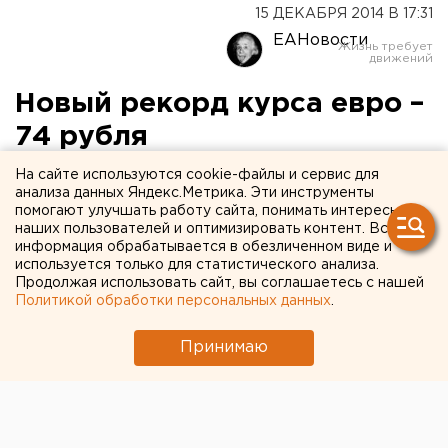
15 ДЕКАБРЯ 2014 В 17:31
ЕАНовости
Новый рекорд курса евро –
74 рубля
На сайте используются cookie-файлы и сервис для
Доллар достиг 59 рублей.
анализа данных Яндекс.Метрика. Эти инструменты
помогают улучшать работу сайта, понимать интересы
Сегодня в ходе торгов на Московской бирже
курс
наших пользователей и оптимизировать контент. Вся
информация обрабатывается в обезличенном виде и
евро
превысил 74 рубля, установив новый
используется только для статистического анализа.
исторический рекорд. Доллар достиг 59 рублей,
Продолжая использовать сайт, вы соглашаетесь с нашей
передает корреспондент агентства ЕАН.
Политикой обработки персональных данных
.
Центробанк также повысил официальные курсы
Принимаю
валют. Так евро подорожал на 2, 14 рубля – до 72,64
рубля. Доллар прибавил 1,45 рубля и достиг отметки
в 58,34 рубля.
Свою роль в сегодняшнем ослаблении рубля, по
мнению ряда экспертов, сыграло вчерашнее