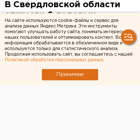
В Свердловской области
открыли 6 ледовых
На сайте используются cookie-файлы и сервис для
переправ
анализа данных Яндекс.Метрика. Эти инструменты
помогают улучшать работу сайта, понимать интересы
наших пользователей и оптимизировать контент. Вся
Зимники действуют на реках Тавда, Пелым и
информация обрабатывается в обезличенном виде и
Сосьва.
используется только для статистического анализа.
Продолжая использовать сайт, вы соглашаетесь с нашей
Политикой обработки персональных данных
.
В Свердловской области открыли 6 ледовых дорог.
Переправы действуют на реках Тавда, Пелым и
Принимаю
Сосьва, сообщили агентству ЕАН в пресс-службе
свердловского управления МЧС.
Дорога на реке Тавда обеспечивает сообщение
между Гарями и Пуксинкой. На реке Пелым открыли
две переправы – на 90 и 91 километре. Они
соединяют Гари и деревню Еремино. Зимники
способны выдержать до 15 тонн автомобильной
грузоподъемности. Через реку Сосьва организованы
ледовые дороги в поселках Марсята, Красный Яр и