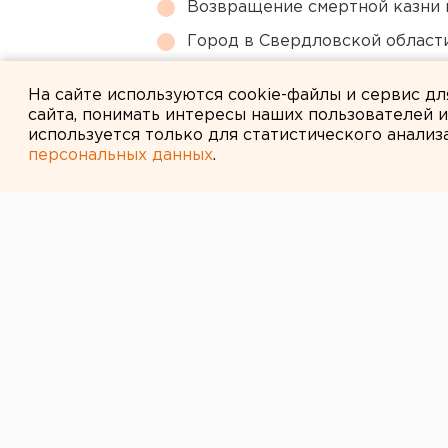
Возвращение смертной казни 
Город в Свердловской облас
Путин назначил нового коман
На сайте используются cookie-файлы и сервис д
сайта, понимать интересы наших пользователей 
используется только для статистического анализ
персональных данных
.
← НОВОСТИ
15 ЯНВАРЯ 2015 В 17:32
В Екатеринбур
малышка попал
сабвуфера
На помощь девочке пришли спаса