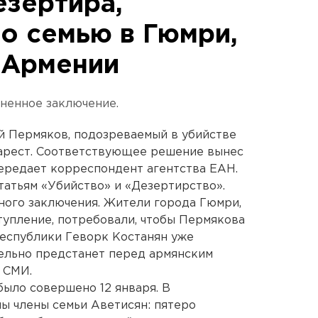
езертира,
о семью в Гюмри,
в Армении
ненное заключение.
й Пермяков, подозреваемый в убийстве
 арест. Соответствующее решение вынес
передает корреспондент агентства ЕАН.
татьям «Убийство» и «Дезертирство».
нного заключения. Жители города Гюмри,
упление, потребовали, чтобы Пермякова
республики Геворк Костанян уже
ельно предстанет перед армянским
 СМИ.
было совершено 12 января. В
ы члены семьи Аветисян: пятеро