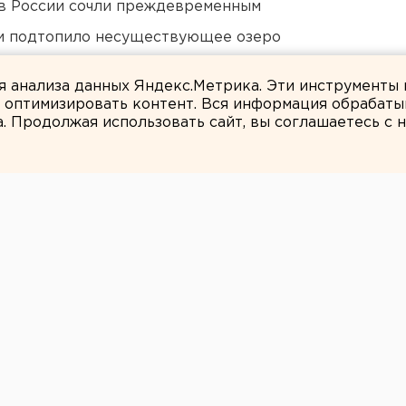
в России сочли преждевременным
ти подтопило несуществующее озеро
дующего войсками ЦВО
ля анализа данных Яндекс.Метрика. Эти инструменты
и оптимизировать контент. Вся информация обрабаты
а. Продолжая использовать сайт, вы соглашаетесь с
ЕАНовости
ге 6-летняя
а в плен
тели.