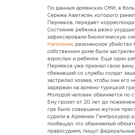
По данным армянских СМИ, в боль
Сережа Аветисян, которого рани
Пермяков, передает корреспонден
Состояние ребенка резко ухудшил
зафиксировали биологическую см
Напомним
, резонансное убийство 
собственном доме были застрелен
взрослых и ребенок. Еще один ре
Пермяков уже признал свою вину.
сбежавший со службы солдат заше
застрелил хозяев, чтобы они его 
задержан на армяно-турецкой гра
Молодой человек обвиняется по с
Ему грозит от 20 лет до пожизне
где было совершено жуткое прест
судили в Армении. Генпрокурор 
пообещал, что обвиняемый обязат
правосудием, пишут федеральные