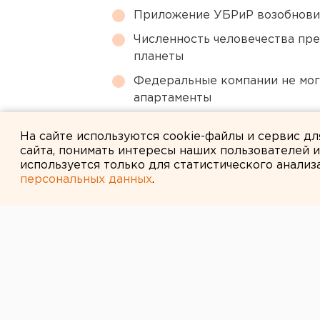
Приложение УБРиР возобнови
Численность человечества пр
планеты
Федеральные компании не мог
апартаменты
Город в Свердловской облас
На сайте используются cookie-файлы и сервис д
сайта, понимать интересы наших пользователей 
используется только для статистического анализ
персональных данных
.
← НОВОСТИ
20 ЯНВАРЯ 2015 В 10:32
В крещенских 
участие более