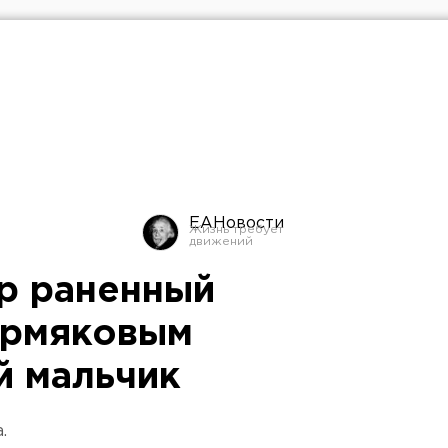
ЕАНовости
р раненный
ермяковым
й мальчик
.