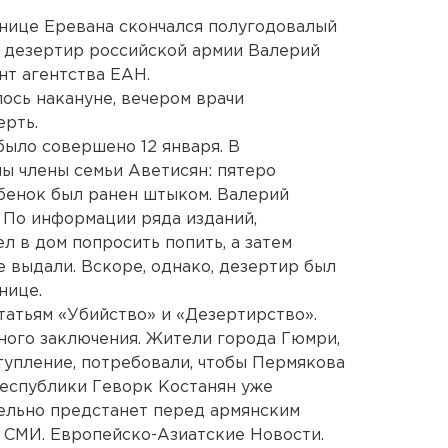
нице Еревана скончался полугодовалый
л дезертир российской армии Валерий
т агентства ЕАН.
ось накануне, вечером врачи
ерть.
было совершено 12 января. В
ы члены семьи Аветисян: пятеро
бенок был ранен штыком. Валерий
 По информации ряда изданий,
л в дом попросить попить, а затем
не выдали. Вскоре, однако, дезертир был
нице.
татьям «Убийство» и «Дезертирство».
нного заключения. Жители города Гюмри,
упление, потребовали, чтобы Пермякова
республики Геворк Костанян уже
ельно предстанет перед армянским
 СМИ. Европейско-Азиатские Новости.