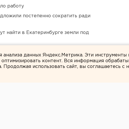
ло работу
едложили постепенно сократить ради
ут найти в Екатеринбурге земли под
ти подтопило несуществующее озеро
ля анализа данных Яндекс.Метрика. Эти инструменты
и оптимизировать контент. Вся информация обрабаты
а. Продолжая использовать сайт, вы соглашаетесь с
ЕАНовости
купаниях приняли
 30 тысяч