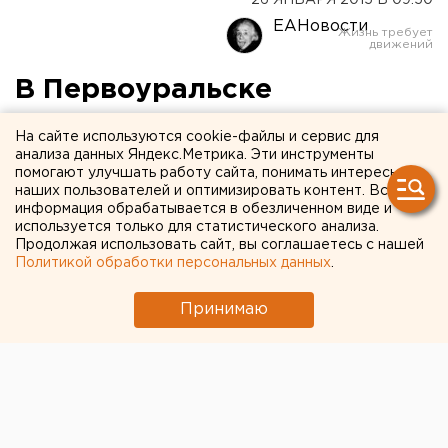
26 ЯНВАРЯ 2015 В 09:50
ЕАНовости
В Первоуральске
коммунальная авария
На сайте используются cookie-файлы и сервис для
оставила без тепла
анализа данных Яндекс.Метрика. Эти инструменты
помогают улучшать работу сайта, понимать интересы
несколько домов
наших пользователей и оптимизировать контент. Вся
информация обрабатывается в обезличенном виде и
используется только для статистического анализа.
Теплоснабжение восстановили только глубокой
Продолжая использовать сайт, вы соглашаетесь с нашей
ночью.
Политикой обработки персональных данных
.
Накануне, 25 января, в 19:40 в Первоуральске на
Принимаю
улице Сакко и Ванцетти произошла коммунальная
авария. Из-за происшествия без тепла остались
жильцы четырех многоквартирных домов, сообщили
агентству ЕАН в пресс-службе свердловского
управления МЧС.