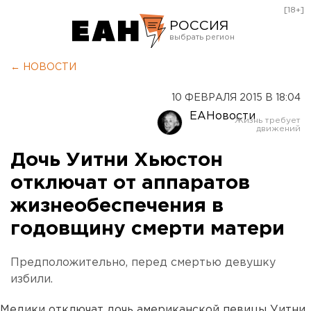
[18+]
РОССИЯ
Екатеринбург
← НОВОСТИ
Челябинск
10 ФЕВРАЛЯ 2015 В 18:04
Курган
ЕАНовости
Оренбург
Дочь Уитни Хьюстон
отключат от аппаратов
жизнеобеспечения в
годовщину смерти матери
Предположительно, перед смертью девушку
избили.
Медики отключат дочь американской певицы Уитни