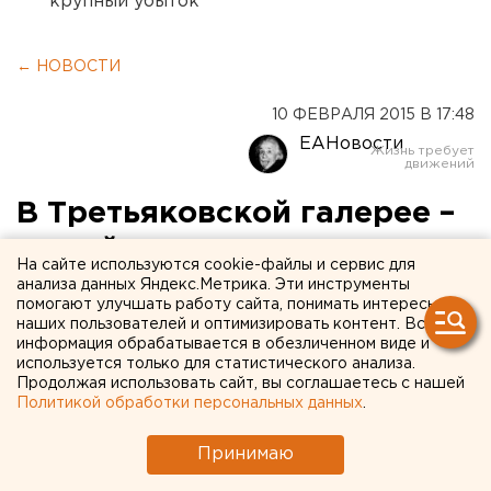
крупный убыток
← НОВОСТИ
10 ФЕВРАЛЯ 2015 В 17:48
ЕАНовости
В Третьяковской галерее –
новый директор
На сайте используются cookie-файлы и сервис для
анализа данных Яндекс.Метрика. Эти инструменты
Музей возглавила Зельфира Трегулова.
помогают улучшать работу сайта, понимать интересы
наших пользователей и оптимизировать контент. Вся
информация обрабатывается в обезличенном виде и
Директором Третьяковской галереи стала
используется только для статистического анализа.
Зельфира Трегулова. Ранее она занимала пост главы
Продолжая использовать сайт, вы соглашаетесь с нашей
музейно-выставочного объединения РОСИЗО,
Политикой обработки персональных данных
.
сообщили агентству ЕАН в пресс-службе
Принимаю
российского министерства культуры.
Бывший директор Третьяковки Ирина Лебедева