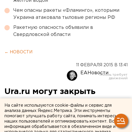
желтой водой
Чем опасны ракеты «Фламинго», которыми
Украина атаковала тыловые регионы РФ
Ракетную опасность объявили в
Свердловской области
← НОВОСТИ
11 ФЕВРАЛЯ 2015 В 13:41
ЕАНовости
Ura.ru могут закрыть
Агентство приостановило деятельность как
На сайте используются cookie-файлы и сервис для
анализа данных Яндекс.Метрика. Эти инструменты
минимум до конца недели.
помогают улучшать работу сайта, понимать интересы
наших пользователей и оптимизировать контент. Вся
По неподтвержденным данным, известное
информация обрабатывается в обезличенном виде и