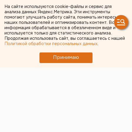
РФ вырастут вдвое
На сайте используются cookie-файлы и сервис для
анализа данных Яндекс.Метрика. Эти инструменты
помогают улучшать работу сайта, понимать интересы
Правительство РФ предложило ужесточить
наших пользователей и оптимизировать контент. Вся
наказание для неплательщикам по квитанциям
информация обрабатывается в обезличенном виде и
ЖКУ.
используется только для статистического анализа.
Продолжая использовать сайт, вы соглашаетесь с нашей
Политикой обработки персональных данных
.
Правительство РФ направило в Госдуму поправки в
Жилищный кодекс, которые почти вдвое
Принимаю
увеличивают штрафы за просрочку расчетов по
коммунальным квитанциям, передает
корреспондент агентства ЕАН.
Как пишут «Известия», нововведения в случае их
принятия вступят в силу уже в текущем году.
Предполагается, что те, кто игнорирует квитанции,
будут платить 17,7 процента от суммы
задолженности. Пени будут начисляться с 91-го дня
просрочки.
«Такие штрафы будут выплачиваться не только
гражданами, но и всей цепочкой поставщиков