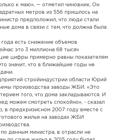
лько к маю», — отметил чиновник. Он
вадратных метров из 556 пришлось на
инистр предположил, что люди стали
ые дома в связи с тем, что должна была
 года есть снижение объемов
йчас это 3 миллиона 68 тысяч
ущие цифры примерно равны показателям
Это значит, что в ближайшие годы не
дачи.
дприятий стройиндустрии области Юрий
ъемы производства заводы ЖБИ. «Это
терием того, что дома закладываются. И
ед можем смотреть спокойно», - сказал
ер, в предкризисном 2007 году вместе с
готового жилья на заводах ЖБИ
оизводства.
по данным министра, в отрасли не
ан по сдаче жилья в 2015 году будет