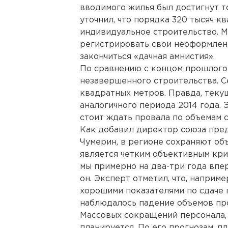
вводимого жилья был достигнут то
уточнил, что порядка 320 тысяч к
индивидуальное строительство. М
регистрировать свои неоформленн
закончиться «дачная амнистия».
По сравнению с концом прошлого
незавершенного строительства. Се
квадратных метров. Правда, тек
аналогичного периода 2014 года. 
стоит ждать провала по объемам с
Как добавил директор союза пре
Чумерин, в регионе сохраняют об
является четким объективным кри
мы примерно на два-три года впер
он. Эксперт отметил, что, наприм
хорошими показателями по сдаче 
наблюдалось падение объемов пр
Массовых сокращений персонала, 
планируется. По его прогнозам, пл