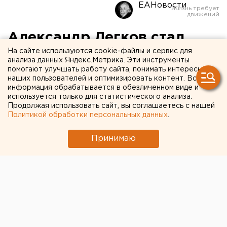
ЕАНовости
Александр Легков стал
лучшим спортсменом Югры
На сайте используются cookie-файлы и сервис для
анализа данных Яндекс.Метрика. Эти инструменты
помогают улучшать работу сайта, понимать интересы
Также в десятку лучших спортсменов вошли
наших пользователей и оптимизировать контент. Вся
информация обрабатывается в обезличенном виде и
биатлонисты Алексей Волков и Екатерина
используется только для статистического анализа.
Шумилова.
Продолжая использовать сайт, вы соглашаетесь с нашей
Политикой обработки персональных данных
.
Лыжник Александр Легков стал лучшим
спортсменом 2014 года в Югре. Об этом стало
Принимаю
известно на церемонии награждения окружного
смотра-конкурса «Спортивная элита», передает
корреспондент агентства ЕАН.
Также в десятку лучших спортсменов вошли
биатлонисты Алексей Волков и Екатерина
Шумилова, лыжники Сергей Устюгов, Антон
Гафаров и Евгения Шаповалова и сноубордистка