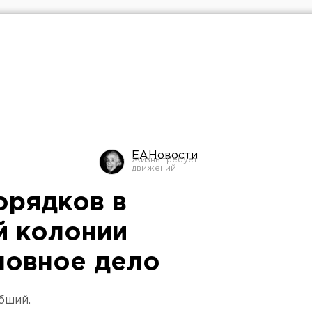
ЕАНовости
орядков в
й колонии
ловное дело
бший.