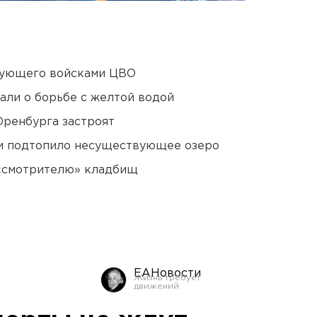
дующего войсками ЦВО
али о борьбе с желтой водой
Оренбурга застроят
ти подтопило несуществующее озеро
 «смотрителю» кладбищ
ЕАНовости