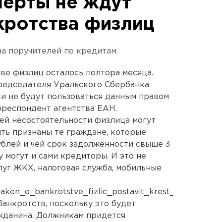
перты не ждут
кротства физлиц
на поручителей по кредитам.
ве физлиц осталось полтора месяца.
председателя Уральского Сбербанка
и не будут пользоваться данным правом
рреспондент агентства ЕАН.
оей несостоятельности физлица могут
ыть признаны те граждане, которые
ублей и чей срок задолженности свыше 3
 могут и сами кредиторы. И это не
луг ЖКХ, налоговая служба, мобильные
Zakon_o_bankrotstve_fizlic_postavit_krest_na_ekonom
банкротств, поскольку это будет
жданина. Должникам придется